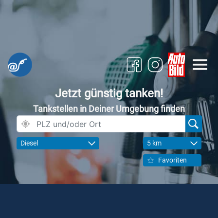
Jetzt günstig tanken!
Tankstellen in Deiner Umgebung finden
Diesel
5 km
Favoriten