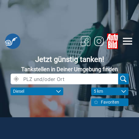
Jetzt günstig tanken!
Tankstellen in Deiner Umgebung finden
Diesel
5 km
Favoriten