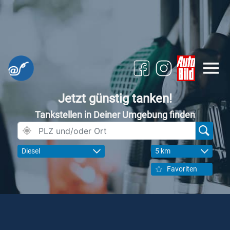
Jetzt günstig tanken!
Tankstellen in Deiner Umgebung finden
Diesel
5 km
Favoriten