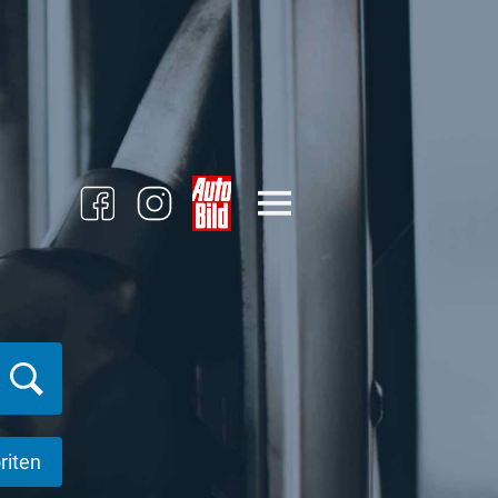
riten