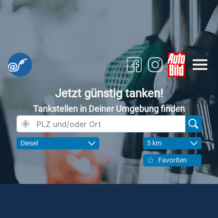
Jetzt günstig tanken!
Tankstellen in Deiner Umgebung finden
Diesel
5 km
Favoriten