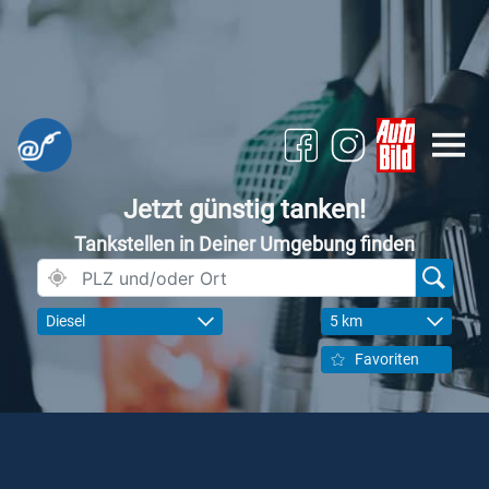
Jetzt günstig tanken!
Tankstellen in Deiner Umgebung finden
Diesel
5 km
Favoriten