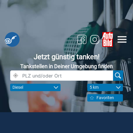
Jetzt günstig tanken!
Tankstellen in Deiner Umgebung finden
Diesel
5 km
Favoriten