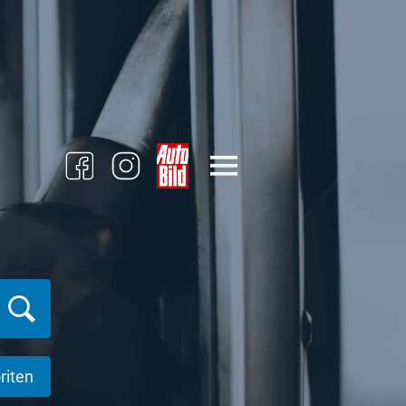
riten