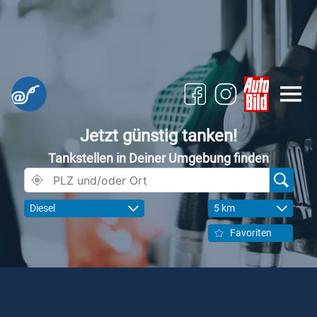
Jetzt günstig tanken!
Tankstellen in Deiner Umgebung finden
Diesel
5 km
Favoriten