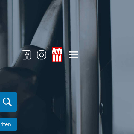
riten