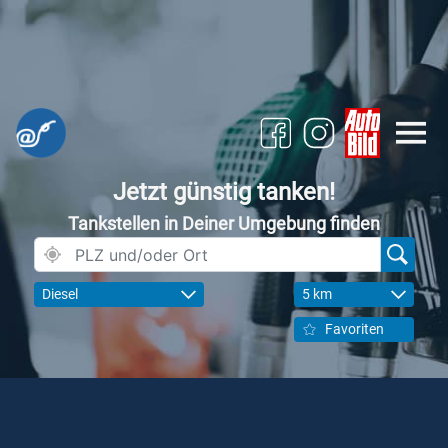
Jetzt günstig tanken!
Tankstellen in Deiner Umgebung finden
Diesel
5 km
Favoriten