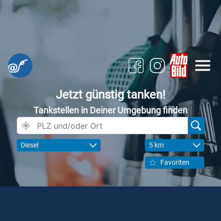
Jetzt günstig tanken!
Tankstellen in Deiner Umgebung finden
Diesel
5 km
Favoriten