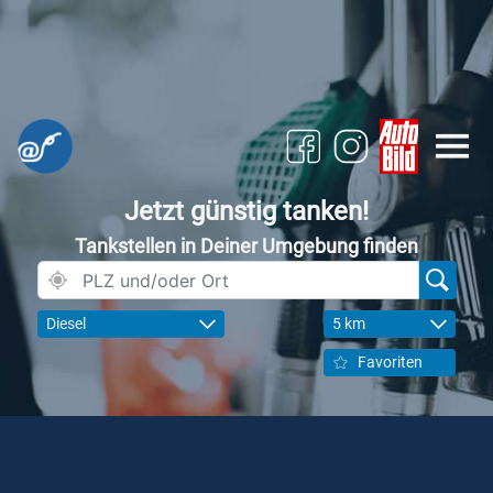
Jetzt günstig tanken!
Tankstellen in Deiner Umgebung finden
Diesel
5 km
Favoriten