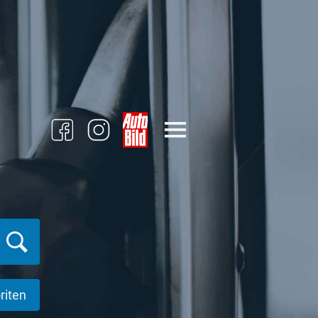
riten