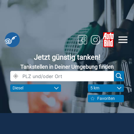
Jetzt günstig tanken!
Tankstellen in Deiner Umgebung finden
Diesel
5 km
Favoriten