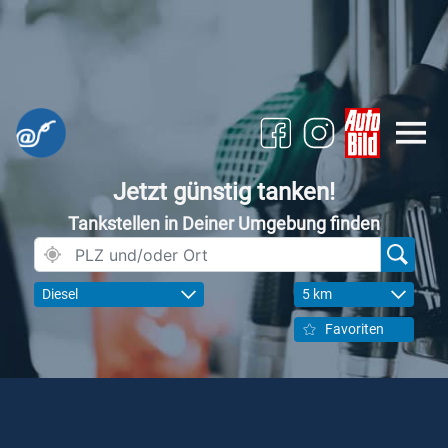
Jetzt günstig tanken!
Tankstellen in Deiner Umgebung finden
Diesel
5 km
Favoriten