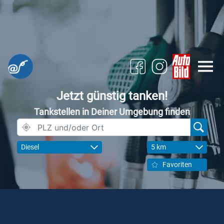
Jetzt günstig tanken!
Tankstellen in Deiner Umgebung finden
Diesel
5 km
Favoriten