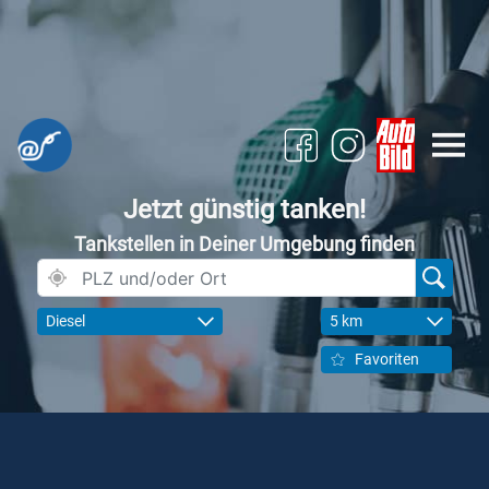
Jetzt günstig tanken!
Tankstellen in Deiner Umgebung finden
Diesel
5 km
Favoriten