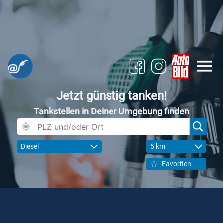
Jetzt günstig tanken!
Tankstellen in Deiner Umgebung finden
Diesel
5 km
Favoriten