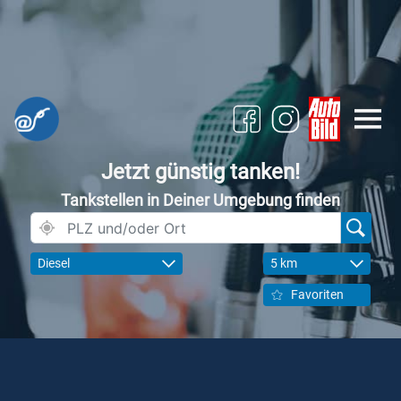
Jetzt günstig tanken!
Tankstellen in Deiner Umgebung finden
Diesel
5 km
Favoriten