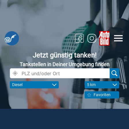
Jetzt günstig tanken!
Tankstellen in Deiner Umgebung finden
Diesel
5 km
Favoriten