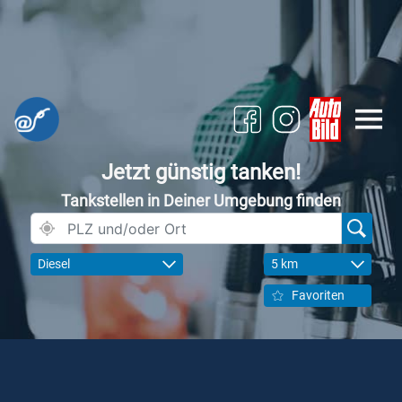
Jetzt günstig tanken!
Tankstellen in Deiner Umgebung finden
Diesel
5 km
Favoriten