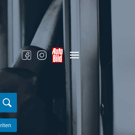
riten