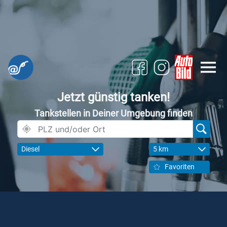
Jetzt günstig tanken!
Tankstellen in Deiner Umgebung finden
Diesel
5 km
Favoriten