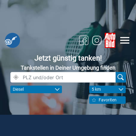
Jetzt günstig tanken!
Tankstellen in Deiner Umgebung finden
Diesel
5 km
Favoriten