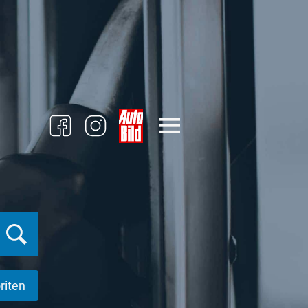
riten