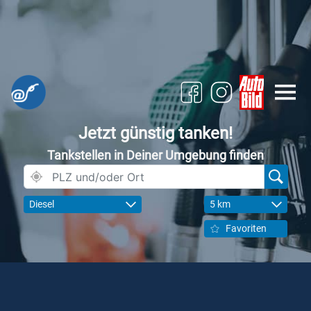
Jetzt günstig tanken!
Tankstellen in Deiner Umgebung finden
Diesel
5 km
Favoriten