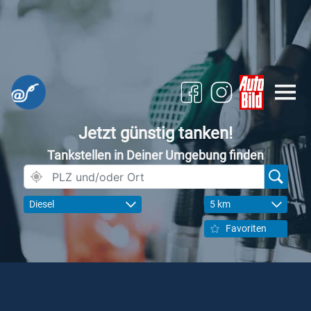
Jetzt günstig tanken!
Tankstellen in Deiner Umgebung finden
Diesel
5 km
Favoriten