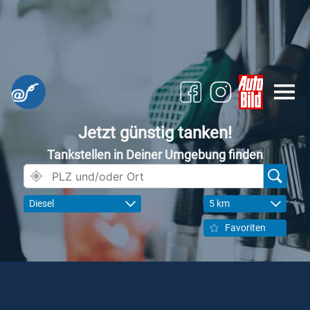
Jetzt günstig tanken!
Tankstellen in Deiner Umgebung finden
Diesel
5 km
Favoriten