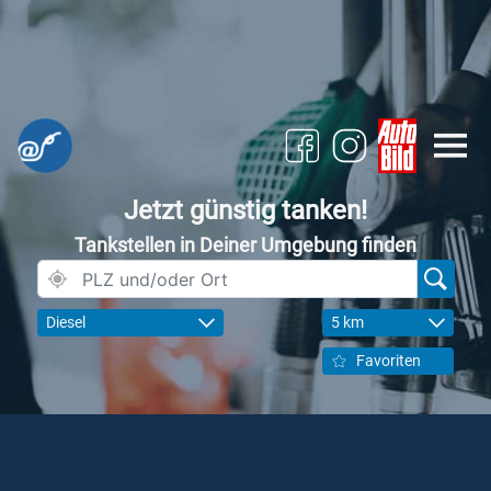
Jetzt günstig tanken!
Tankstellen in Deiner Umgebung finden
Diesel
5 km
Favoriten