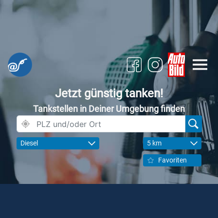
Jetzt günstig tanken!
Tankstellen in Deiner Umgebung finden
Diesel
5 km
Favoriten