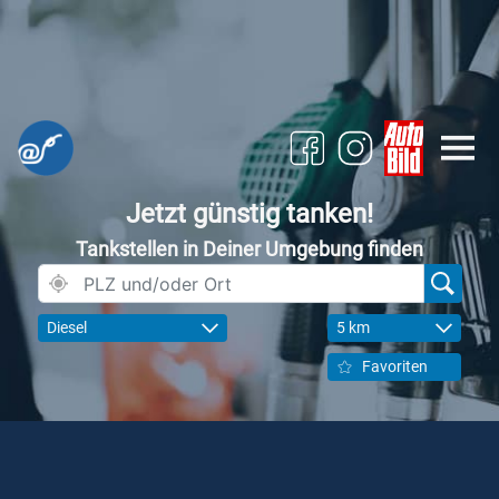
Jetzt günstig tanken!
Tankstellen in Deiner Umgebung finden
Diesel
5 km
Favoriten