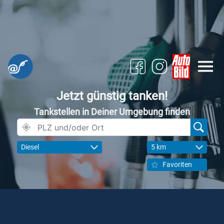
Jetzt günstig tanken!
Tankstellen in Deiner Umgebung finden
Diesel
5 km
Favoriten