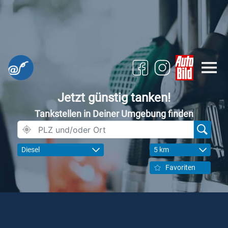
Jetzt günstig tanken!
Tankstellen in Deiner Umgebung finden
Diesel
5 km
Favoriten