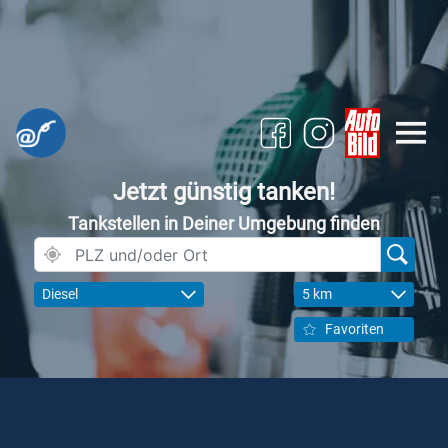
Jetzt günstig tanken!
Tankstellen in Deiner Umgebung finden
Diesel
5 km
Favoriten