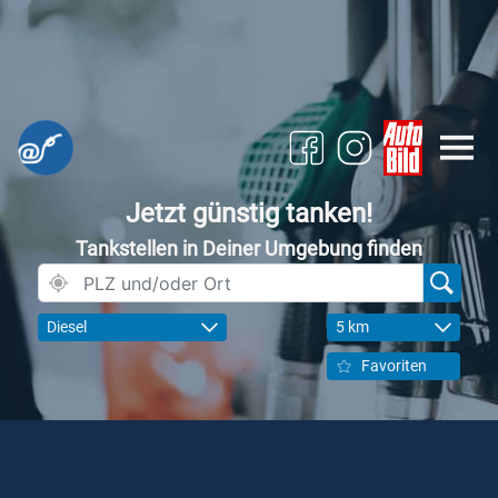
Jetzt günstig tanken!
Tankstellen in Deiner Umgebung finden
Diesel
5 km
Favoriten