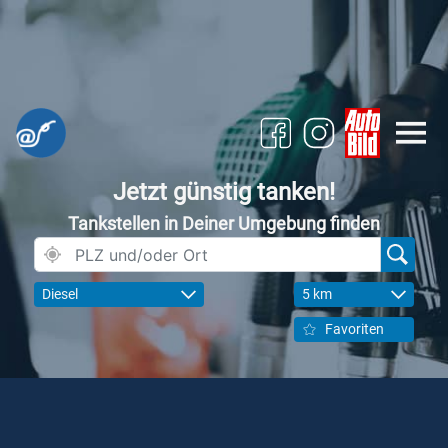
Jetzt günstig tanken!
Tankstellen in Deiner Umgebung finden
Diesel
5 km
Favoriten