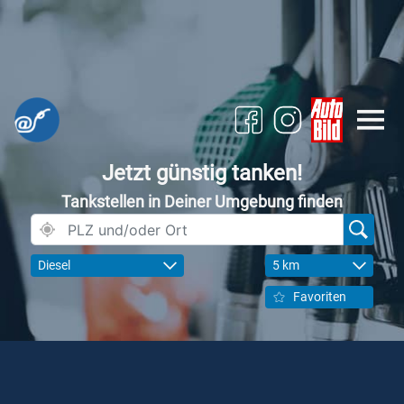
Jetzt günstig tanken!
Tankstellen in Deiner Umgebung finden
Diesel
5 km
Favoriten