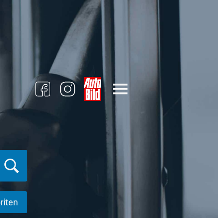
riten