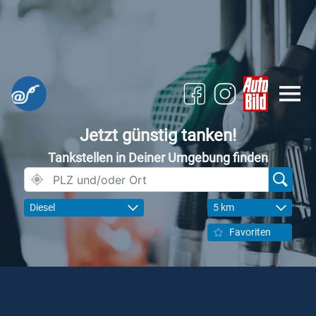
Jetzt günstig tanken!
Tankstellen in Deiner Umgebung finden
Diesel
5 km
Favoriten