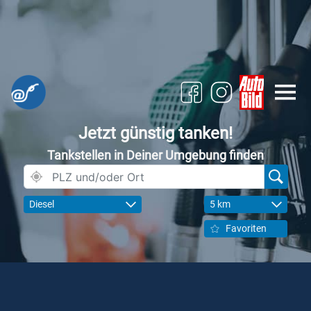
Jetzt günstig tanken!
Tankstellen in Deiner Umgebung finden
Diesel
5 km
Favoriten