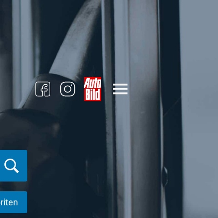
riten