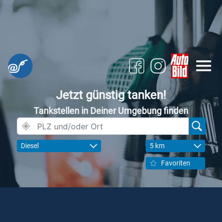
Jetzt günstig tanken!
Tankstellen in Deiner Umgebung finden
Diesel
5 km
Favoriten