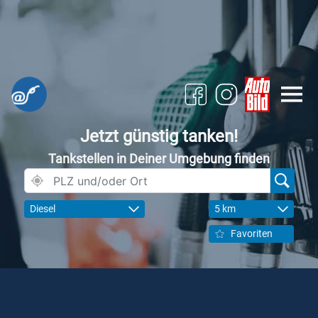
Jetzt günstig tanken!
Tankstellen in Deiner Umgebung finden
Diesel
5 km
Favoriten