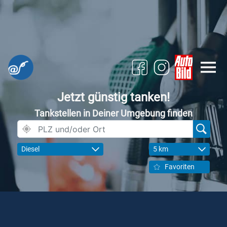
Jetzt günstig tanken!
Tankstellen in Deiner Umgebung finden
Diesel
5 km
Favoriten