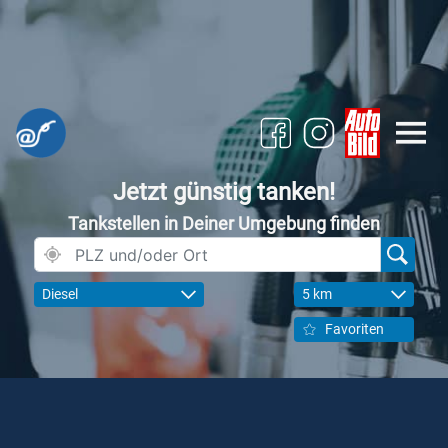
Jetzt günstig tanken!
Tankstellen in Deiner Umgebung finden
Diesel
5 km
Favoriten