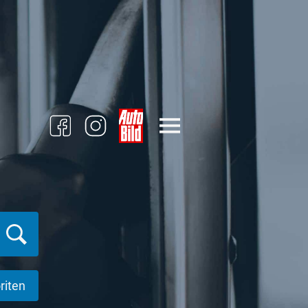
riten