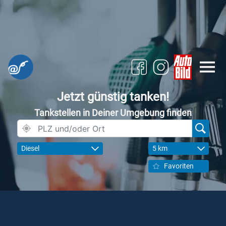
Jetzt günstig tanken!
Tankstellen in Deiner Umgebung finden
Diesel
5 km
Favoriten