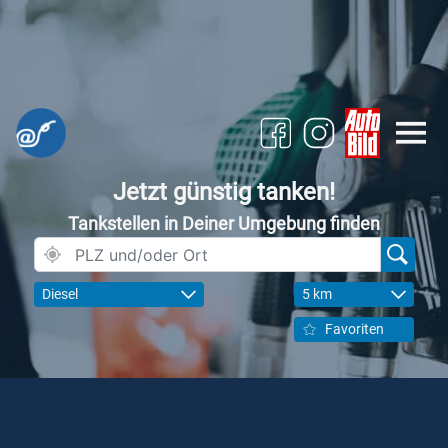
Jetzt günstig tanken!
Tankstellen in Deiner Umgebung finden
Diesel
5 km
Favoriten