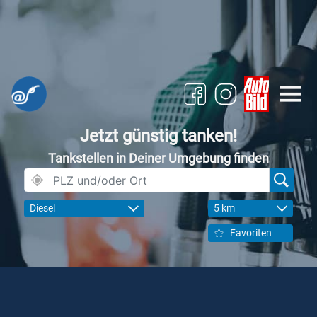
Jetzt günstig tanken!
Tankstellen in Deiner Umgebung finden
Diesel
5 km
Favoriten